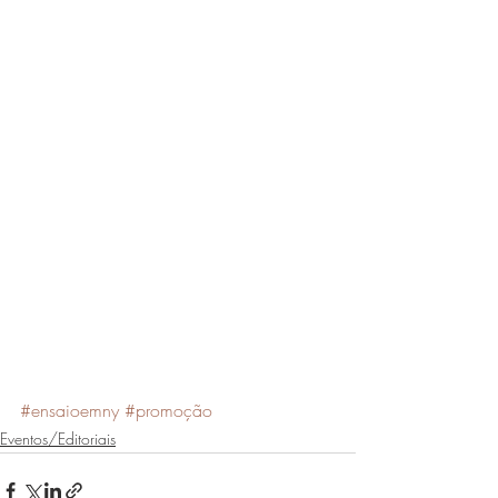
#ensaioemny
#promoção
Eventos/Editoriais