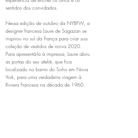
experiência de encher os olhos e os 
sentidos dos convidados.
Nessa edição de outubro da NYBFW, a 
designer francesa Laure de Sagazan se 
inspirou no sul da França para criar sua 
coleção de vestidos de noiva 2020. 
Para apresentá-la à impressa, Laure abriu 
as portas do seu ateliê, que fica 
localizado no bairro do Soho em Nova 
York, para uma verdadeira viagem à 
Riviera Francesa na década de 1960.