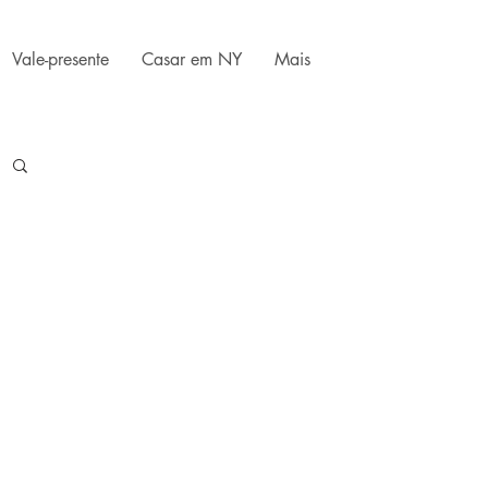
Vale-presente
Casar em NY
Mais