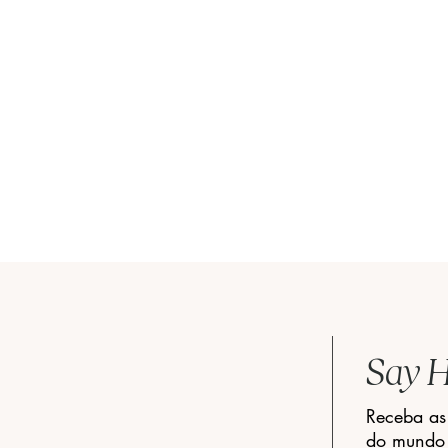
Say H
Receba as
As cores de 2021: illuminating
A Bride’s Me
do mundo 