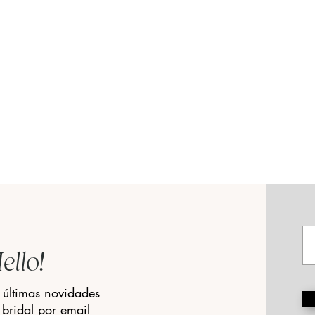
ello!
 últimas novidades
moir giveaway •
Editorial Conto de Fadas em
bridal por email