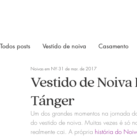
Todos posts
Vestido de noiva
Casamento
Noivas em NY
31 de mar. de 2017
Vestido de Noiva
Tánger
Um dos grandes momentos na jornada dos
do vestido de noiva. Muitas vezes é só n
realmente cai. A própria 
história do Noi