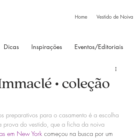
Home
Vestido de Noiva
Dicas
Inspirações
Eventos/Editoriais
 Immaclé • coleção
 preparativos para o casamento é a escolha 
a prova do vestido, que a ficha da noiva 
vas em New York
 começou na busca por um 