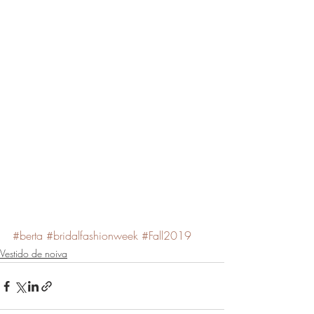
#berta
#bridalfashionweek
#Fall2019
Vestido de noiva