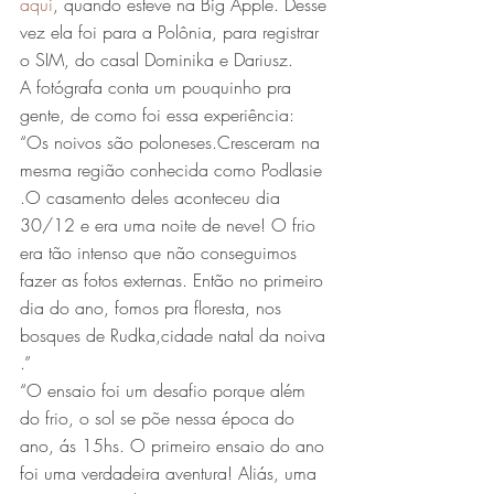
aqui
, quando esteve na Big Apple. Desse 
vez ela foi para a Polônia, para registrar 
o SIM, do casal Dominika e Dariusz.
A fotógrafa conta um pouquinho pra 
gente, de como foi essa experiência: 
“Os noivos são poloneses.Cresceram na 
mesma região conhecida como Podlasie 
.O casamento deles aconteceu dia 
30/12 e era uma noite de neve! O frio 
era tão intenso que não conseguimos 
fazer as fotos externas. Então no primeiro 
dia do ano, fomos pra floresta, nos 
bosques de Rudka,cidade natal da noiva 
.”
“O ensaio foi um desafio porque além 
do frio, o sol se põe nessa época do 
ano, ás 15hs. O primeiro ensaio do ano 
foi uma verdadeira aventura! Aliás, uma 