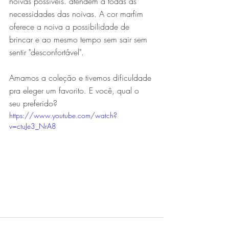
noivas possíveis. atendem a todas as 
necessidades das noivas. A cor marfim 
oferece a noiva a possibilidade de 
brincar e ao mesmo tempo sem sair sem 
sentir "desconfortável".  
Amamos a coleção e tivemos dificuldade 
pra eleger um favorito. E você, qual o 
seu preferido?
https://www.youtube.com/watch?
v=ctuJe3_NrA8