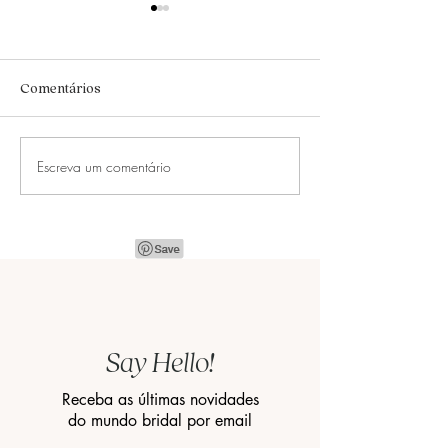
Comentários
Escreva um comentário
5 motivos que vão te
15 ideias de prog
convencer a se casar em
em Nova York
Nova York
Say Hello!
Receba as últimas novidades
do mundo bridal por email