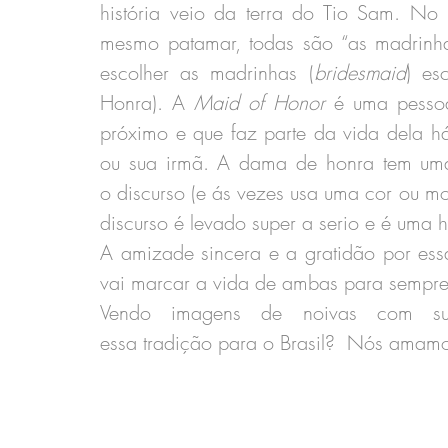
história veio da terra do Tio Sam. No 
mesmo patamar, todas são “as madrinha
escolher as madrinhas (
bridesmaid
) es
Honra). A 
Maid of Honor
 é uma pessoa
próximo e que faz parte da vida dela h
ou sua irmã. A dama de honra tem uma 
o discurso (e ás vezes usa uma cor ou mo
discurso é levado super a serio e é uma 
A amizade sincera e a gratidão por essa
vai marcar a vida de ambas para sempre.
Vendo imagens de noivas com s
essa tradição para o Brasil?
 Nós amamos